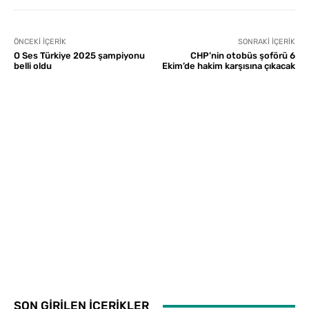
ÖNCEKI İÇERIK
SONRAKI İÇERIK
O Ses Türkiye 2025 şampiyonu
CHP’nin otobüs şoförü 6
belli oldu
Ekim’de hakim karşısına çıkacak
SON GİRİLEN İÇERİKLER