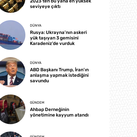
2023’ten bu yana en yüksek
seviyeye çıktı
DÜNYA
Rusya: Ukrayna’nın askeri
yük taşıyan 3 gemisini
Karadeniz’de vurduk
DÜNYA
ABD Başkanı Trump, İran’ın
anlaşma yapmak istediğini
savundu
GÜNDEM
Ahbap Derneğinin
yönetimine kayyum atandı
GÜNDEM