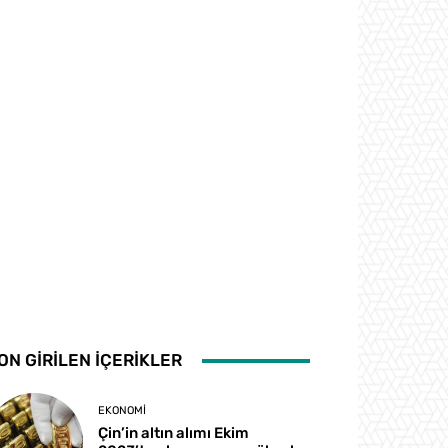
ON GİRİLEN İÇERİKLER
EKONOMI
Çin’in altın alımı Ekim