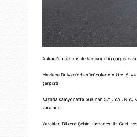
Ankara’da otobüs ile kamyonetin çarpışması 
Mevlana Bulvarı’nda sürücülerinin kimliği v
çarpıştı.
Kazada kamyonette bulunan S.Y., Y.Y., R.Y., K.
yaralandı.
Yaralılar, Bilkent Şehir Hastanesi ile Gazi Has