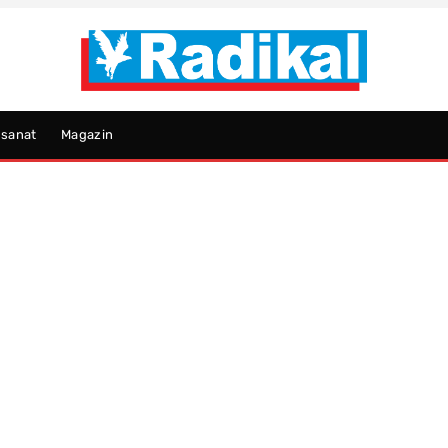
psanat
Magazin