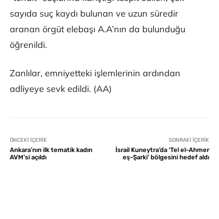
sayıda suç kaydı bulunan ve uzun süredir
aranan örgüt elebaşı A.A’nın da bulunduğu
öğrenildi.
Zanlılar, emniyetteki işlemlerinin ardından
adliyeye sevk edildi. (AA)
ÖNCEKI İÇERIK
SONRAKI İÇERIK
Ankara’nın ilk tematik kadın
İsrail Kuneytra’da ‘Tel el-Ahmer
AVM’si açıldı
eş-Şarki’ bölgesini hedef aldı