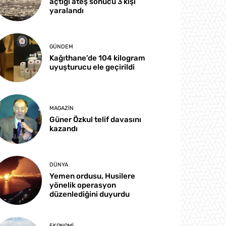
açtığı ateş sonucu 3 kişi
yaralandı
GÜNDEM
Kağıthane’de 104 kilogram
uyuşturucu ele geçirildi
MAGAZIN
Güner Özkul telif davasını
kazandı
DÜNYA
Yemen ordusu, Husilere
yönelik operasyon
düzenlediğini duyurdu
EKONOMI