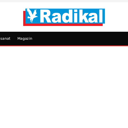
psanat
Magazin