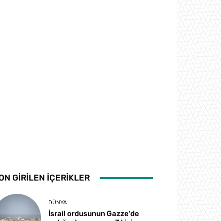
ON GİRİLEN İÇERİKLER
DÜNYA
İsrail ordusunun Gazze’de