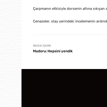
Çarpmanın etkisiyle dorsenin altına sıkışan ar
Cenazeler, olay yerindeki incelemenin ardın
ÖNCEKI İÇERIK
Madoru: Hepsini yendik