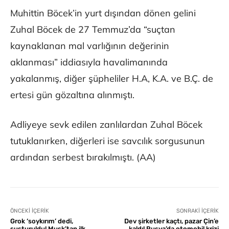
Muhittin Böcek’in yurt dışından dönen gelini
Zuhal Böcek de 27 Temmuz’da “suçtan
kaynaklanan mal varlığının değerinin
aklanması” iddiasıyla havalimanında
yakalanmış, diğer şüpheliler H.A, K.A. ve B.Ç. de
ertesi gün gözaltına alınmıştı.
Adliyeye sevk edilen zanlılardan Zuhal Böcek
tutuklanırken, diğerleri ise savcılık sorgusunun
ardından serbest bırakılmıştı. (AA)
ÖNCEKI İÇERIK
SONRAKI İÇERIK
Grok ‘soykırım’ dedi,
Dev şirketler kaçtı, pazar Çin’e
susturuldu! Musk’tan ilk
kaldı! Rusya’da otomobil krizi