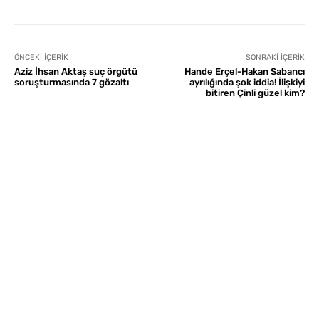
ÖNCEKI İÇERIK
SONRAKI İÇERIK
Aziz İhsan Aktaş suç örgütü
Hande Erçel-Hakan Sabancı
soruşturmasında 7 gözaltı
ayrılığında şok iddia! İlişkiyi
bitiren Çinli güzel kim?