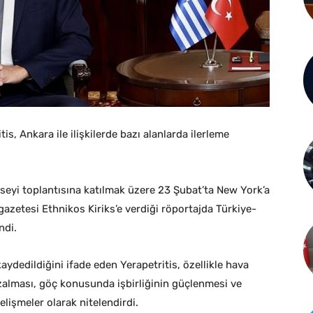
s, Ankara ile ilişkilerde bazı alanlarda ilerleme
onseyi toplantısına katılmak üzere 23 Şubat’ta New York’a
zetesi Ethnikos Kiriks’e verdiği röportajda Türkiye-
ndi.
kaydedildiğini ifade eden Yerapetritis, özellikle hava
 azalması, göç konusunda işbirliğinin güçlenmesi ve
lişmeler olarak nitelendirdi.