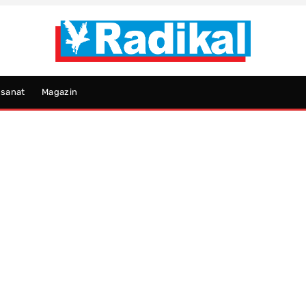
psanat
Magazin