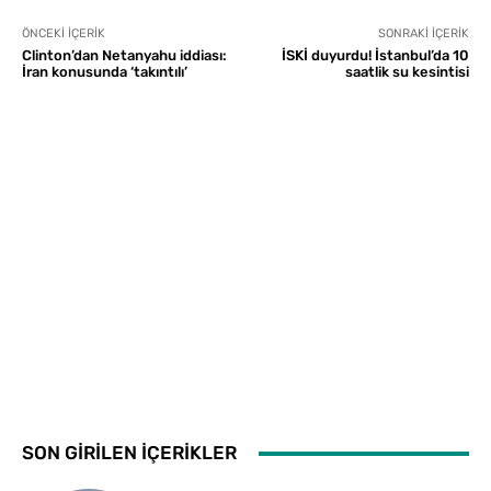
ÖNCEKI İÇERIK
SONRAKI İÇERIK
Clinton’dan Netanyahu iddiası:
İSKİ duyurdu! İstanbul’da 10
İran konusunda ‘takıntılı’
saatlik su kesintisi
SON GİRİLEN İÇERİKLER