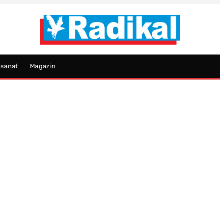
psanat
Magazin