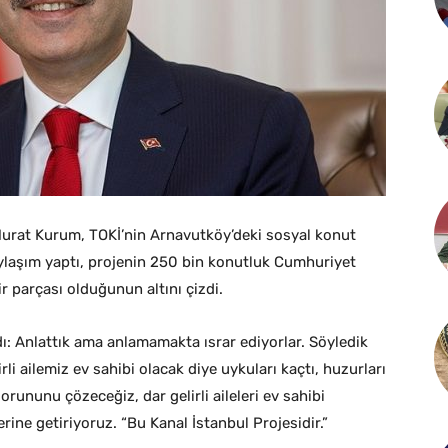
ı Murat Kurum, TOKİ’nin Arnavutköy’deki sosyal konut
aylaşım yaptı, projenin 250 bin konutluk Cumhuriyet
r parçası olduğunun altını çizdi.
ı: Anlattık ama anlamamakta ısrar ediyorlar. Söyledik
rli ailemiz ev sahibi olacak diye uykuları kaçtı, huzurları
orununu çözeceğiz, dar gelirli aileleri ev sahibi
rine getiriyoruz. “Bu Kanal İstanbul Projesidir.”