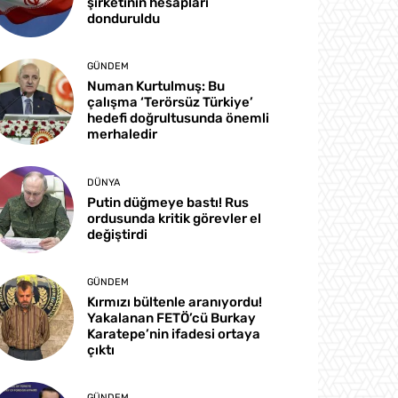
şirketinin hesapları
donduruldu
GÜNDEM
Numan Kurtulmuş: Bu
çalışma ‘Terörsüz Türkiye’
hedefi doğrultusunda önemli
merhaledir
DÜNYA
Putin düğmeye bastı! Rus
ordusunda kritik görevler el
değiştirdi
GÜNDEM
Kırmızı bültenle aranıyordu!
Yakalanan FETÖ’cü Burkay
Karatepe’nin ifadesi ortaya
çıktı
GÜNDEM