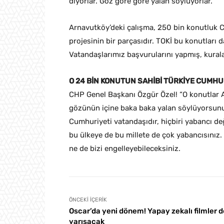
diyorlar. Göz göre göre yalan söylüyorlar.
Arnavutköy’deki çalışma, 250 bin konutluk 
projesinin bir parçasıdır. TOKİ bu konutları d
Vatandaşlarımız başvurularını yapmış, kurala
O 24 BİN KONUTUN SAHİBİ TÜRKİYE CUMHU
CHP Genel Başkanı Özgür Özel! “O konutlar Ara
gözünün içine baka baka yalan söylüyorsunuz
Cumhuriyeti vatandaşıdır, hiçbiri yabancı değ
bu ülkeye de bu millete de çok yabancısınız.
ne de bizi engelleyebileceksiniz.
ÖNCEKI İÇERIK
Oscar’da yeni dönem! Yapay zekalı filmler d
yarışacak