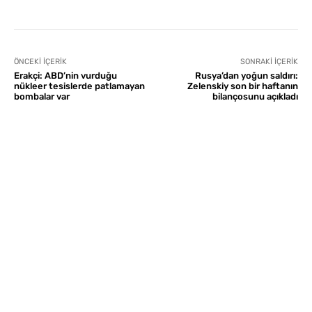
ÖNCEKI İÇERIK
SONRAKI İÇERIK
Erakçi: ABD’nin vurduğu
Rusya’dan yoğun saldırı:
nükleer tesislerde patlamayan
Zelenskiy son bir haftanın
bombalar var
bilançosunu açıkladı