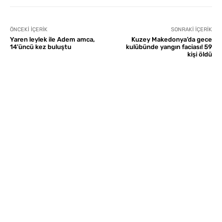
ÖNCEKI İÇERIK
SONRAKI İÇERIK
Yaren leylek ile Adem amca,
Kuzey Makedonya’da gece
14’üncü kez buluştu
kulübünde yangın faciası! 59
kişi öldü