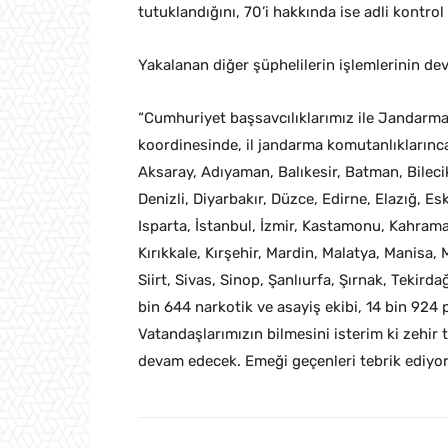
tutuklandığını, 70’i hakkında ise adli kontrol
Yakalanan diğer şüphelilerin işlemlerinin dev
“Cumhuriyet başsavcılıklarımız ile Jandarma
koordinesinde, il jandarma komutanlıklarınca
Aksaray, Adıyaman, Balıkesir, Batman, Bilecik
Denizli, Diyarbakır, Düzce, Edirne, Elazığ, Es
Isparta, İstanbul, İzmir, Kastamonu, Kahram
Kırıkkale, Kırşehir, Mardin, Malatya, Manisa,
Siirt, Sivas, Sinop, Şanlıurfa, Şırnak, Tekir
bin 644 narkotik ve asayiş ekibi, 14 bin 924 
Vatandaşlarımızın bilmesini isterim ki zehir
devam edecek. Emeği geçenleri tebrik ediyo