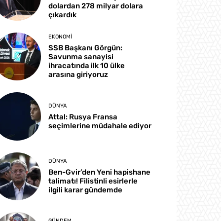
dolardan 278 milyar dolara
çıkardık
EKONOMI
SSB Başkanı Görgün:
Savunma sanayisi
ihracatında ilk 10 ülke
arasına giriyoruz
DÜNYA
Attal: Rusya Fransa
seçimlerine müdahale ediyor
DÜNYA
Ben-Gvir’den Yeni hapishane
talimatı! Filistinli esirlerle
ilgili karar gündemde
GÜNDEM