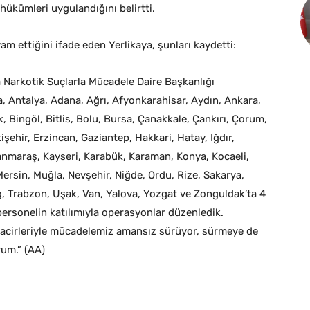
 hükümleri uygulandığını belirtti.
am ettiğini ifade eden Yerlikaya, şunları kaydetti:
 Narkotik Suçlarla Mücadele Daire Başkanlığı
, Antalya, Adana, Ağrı, Afyonkarahisar, Aydın, Ankara,
, Bingöl, Bitlis, Bolu, Bursa, Çanakkale, Çankırı, Çorum,
kişehir, Erzincan, Gaziantep, Hakkari, Hatay, Iğdır,
anmaraş, Kayseri, Karabük, Karaman, Konya, Kocaeli,
 Mersin, Muğla, Nevşehir, Niğde, Ordu, Rize, Sakarya,
dağ, Trabzon, Uşak, Van, Yalova, Yozgat ve Zonguldak’ta 4
personelin katılımıyla operasyonlar düzenledik.
 tacirleriyle mücadelemiz amansız sürüyor, sürmeye de
rum.” (AA)