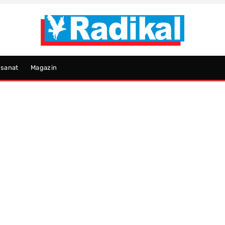
psanat
Magazin