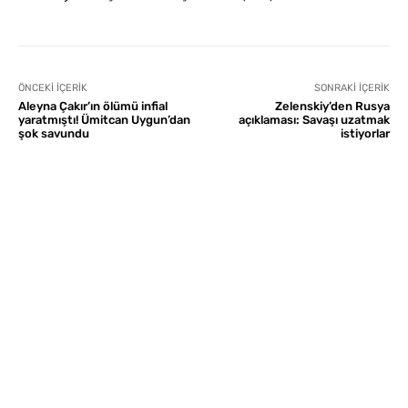
ÖNCEKI İÇERIK
SONRAKI İÇERIK
Aleyna Çakır’ın ölümü infial
Zelenskiy’den Rusya
yaratmıştı! Ümitcan Uygun’dan
açıklaması: Savaşı uzatmak
şok savundu
istiyorlar