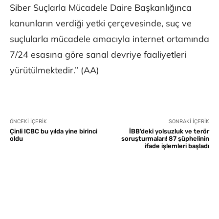
Siber Suçlarla Mücadele Daire Başkanlığınca
kanunların verdiği yetki çerçevesinde, suç ve
suçlularla mücadele amacıyla internet ortamında
7/24 esasına göre sanal devriye faaliyetleri
yürütülmektedir.” (AA)
ÖNCEKI İÇERIK
SONRAKI İÇERIK
Çinli ICBC bu yılda yine birinci
İBB’deki yolsuzluk ve terör
oldu
soruşturmaları! 87 şüphelinin
ifade işlemleri başladı