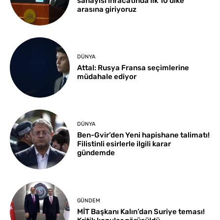
sanayisi ihracatında ilk 10 ülke
arasına giriyoruz
DÜNYA
Attal: Rusya Fransa seçimlerine
müdahale ediyor
DÜNYA
Ben-Gvir’den Yeni hapishane talimatı!
Filistinli esirlerle ilgili karar
gündemde
GÜNDEM
MİT Başkanı Kalın’dan Suriye teması!