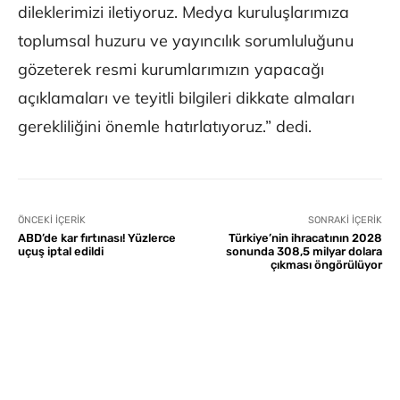
dileklerimizi iletiyoruz. Medya kuruluşlarımıza
toplumsal huzuru ve yayıncılık sorumluluğunu
gözeterek resmi kurumlarımızın yapacağı
açıklamaları ve teyitli bilgileri dikkate almaları
gerekliliğini önemle hatırlatıyoruz.” dedi.
ÖNCEKI İÇERIK
SONRAKI İÇERIK
ABD’de kar fırtınası! Yüzlerce
Türkiye’nin ihracatının 2028
uçuş iptal edildi
sonunda 308,5 milyar dolara
çıkması öngörülüyor