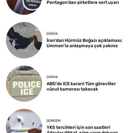
Pentagon’dan şirketlere sert uyarı
DÜNYA
İran’dan Hürmüz Boğazı açıklaması:
Umman’la anlaşmaya çok yakınız
DÜNYA
ABD’de ICE kararı! Tüm görevliler
vücut kamerası takacak
GÜNDEM
YKS tercihleri için son saatler!
Adaylar dikkat, süre yarın doluyor