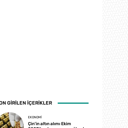
ON GİRİLEN İÇERİKLER
EKONOMI
Çin’in altın alımı Ekim