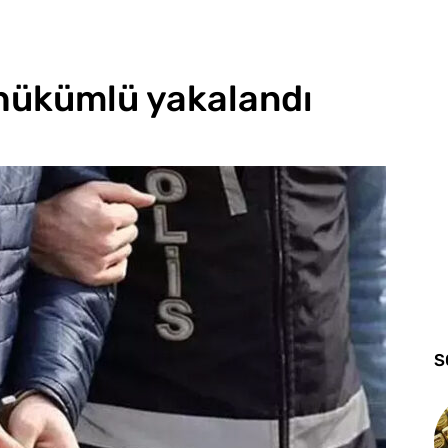
i hükümlü yakalandı
S