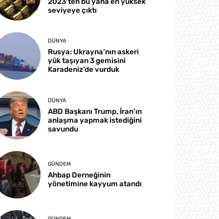
2023’ten bu yana en yüksek
seviyeye çıktı
DÜNYA
Rusya: Ukrayna’nın askeri
yük taşıyan 3 gemisini
Karadeniz’de vurduk
DÜNYA
ABD Başkanı Trump, İran’ın
anlaşma yapmak istediğini
savundu
GÜNDEM
Ahbap Derneğinin
yönetimine kayyum atandı
GÜNDEM