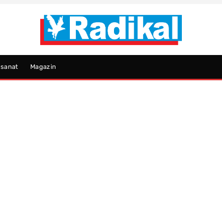
psanat
Magazin