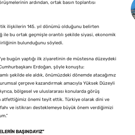
rüşmelerinin ardından, ortak basın toplantısı
tik ilişkilerin 145. yıl dönümü olduğunu belirten
ile bu ortak geçmişle orantılı şekilde siyasi, ekonomik
birliğinin bulunduğunu söyledi.
ye bugün yaptığı ilk ziyaretinin de müstesna düzeydeki
en Cumhurbaşkanı Erdoğan, şöyle konuştu:
amlı şekilde ele aldık, önümüzdeki dönemde atacağımız
 kurumsal çerçeve kazandırmak amacıyla Yüksek Düzeyli
 Ayrıca, bölgesel ve uluslararası konularda görüş
 atfettiğimiz önemi teyit ettik. Türkiye olarak dini ve
efahı ve istikrarı desteklemeye büyük önem verdiğimizi
um.”
ELERİN BAŞINDAYIZ”