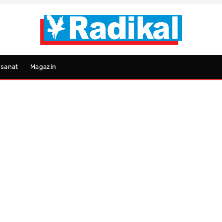
psanat
Magazin