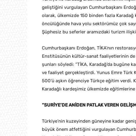
geliştiğini vurgulayan Cumhurbaşkanı Erdoğ
olarak, ülkemizde 150 binden fazla Karadağ k
öncülüğünde hava yolu sektörümüz çok sayıd
Şüphesiz bu seferler aramızdaki turizm ilişki
Cumhurbaşkanı Erdoğan, TİKA’nın restorasyon
Enstitüsünün kültür-sanat faaliyetlerinin de 
şunları söyledi: “TİKA, Karadağ’da bugüne k
ve faaliyet gerçekleştirdi. Yunus Emre Türk
500’ü aşkın öğrenciye Türkçe eğitim verdi. 
Karadağlı kardeşimiz ülkemizde eğitimlerine 
“SURİYE’DE ANİDEN PATLAK VEREN GELİŞM
Türkiye’nin kuzeyinden güneyine kadar geniş
büyük önem atfettiğini vurgulayan Cumhurb