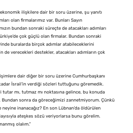
onomik ilişkilere dair bir soru üzerine, şu yanıtı
mları olan firmalarımız var. Bunları Sayın
mızın bundan sonraki süreçte de atacakları adımları
ürkiye’de çok güçlü olan firmalar. Bundan sonraki
nde buralarda birçok adımlar atabileceklerini
n de verecekleri destekler, atacakları adımların çok
işimlere dair diğer bir soru üzerine Cumhurbaşkanı
adar İsrail’in verdiği sözleri tuttuğunu göremedik.
i tutar mı, tutmaz mı noktasına gelince, bu konuda
k. Bundan sonra da göreceğimizi zannetmiyorum. Çünkü
te neyine inanacağız? En son Lübnan’da öldürülen
layısıyla ateşkes sözü veriyorlarsa bunu görelim.
nanmış olalım.”