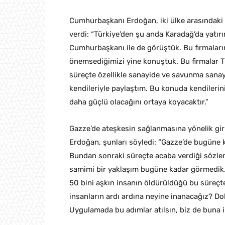
Cumhurbaşkanı Erdoğan, iki ülke arasındaki ek
verdi: “Türkiye’den şu anda Karadağ’da yatırı
Cumhurbaşkanı ile de görüştük. Bu firmaları
önemsediğimizi yine konuştuk. Bu firmalar T
süreçte özellikle sanayide ve savunma sanayi
kendileriyle paylaştım. Bu konuda kendilerini
daha güçlü olacağını ortaya koyacaktır.”
Gazze’de ateşkesin sağlanmasına yönelik gir
Erdoğan, şunları söyledi: “Gazze’de bugüne k
Bundan sonraki süreçte acaba verdiği sözler
samimi bir yaklaşım bugüne kadar görmedi
50 bini aşkın insanın öldürüldüğü bu süreç
insanların ardı ardına neyine inanacağız? Do
Uygulamada bu adımlar atılsın, biz de buna i