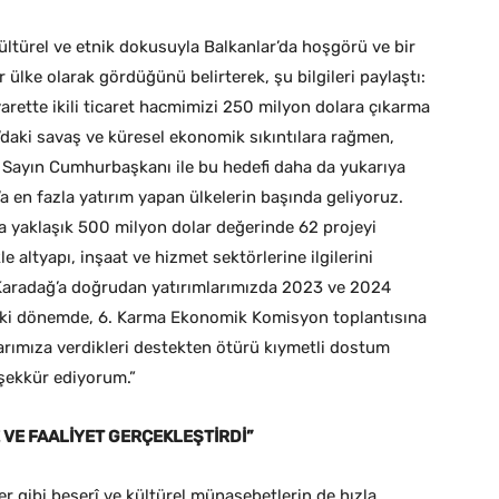
türel ve etnik dokusuyla Balkanlar’da hoşgörü ve bir
ülke olarak gördüğünü belirterek, şu bilgileri paylaştı:
yarette ikili ticaret hacmimizi 250 milyon dolara çıkarma
’daki savaş ve küresel ekonomik sıkıntılara rağmen,
Sayın Cumhurbaşkanı ile bu hedefi daha da yukarıya
 en fazla yatırım yapan ülkelerin başında geliyoruz.
a yaklaşık 500 milyon dolar değerinde 62 projeyi
e altyapı, inşaat ve hizmet sektörlerine ilgilerini
k Karadağ’a doğrudan yatırımlarımızda 2023 ve 2024
deki dönemde, 6. Karma Ekonomik Komisyon toplantısına
larımıza verdikleri destekten ötürü kıymetli dostum
şekkür ediyorum.”
 VE FAALİYET GERÇEKLEŞTİRDİ”
er gibi beşerî ve kültürel münasebetlerin de hızla