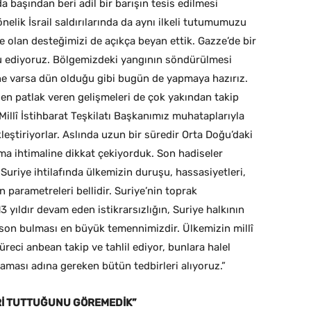
 başından beri adil bir barışın tesis edilmesi
elik İsrail saldırılarında da aynı ilkeli tutumumuzu
 olan desteğimizi de açıkça beyan ettik. Gazze’de bir
u ediyoruz. Bölgemizdeki yangının söndürülmesi
ne varsa dün olduğu gibi bugün de yapmaya hazırız.
n patlak veren gelişmeleri de çok yakından takip
Millî İstihbarat Teşkilatı Başkanımız muhataplarıyla
kleştiriyorlar. Aslında uzun bir süredir Orta Doğu’daki
alma ihtimaline dikkat çekiyorduk. Son hadiseler
r. Suriye ihtilafında ülkemizin duruşu, hassasiyetleri,
n parametreleri bellidir. Suriye’nin toprak
3 yıldır devam eden istikrarsızlığın, Suriye halkının
son bulması en büyük temennimizdir. Ülkemizin millî
reci anbean takip ve tahlil ediyor, bunlara halel
aması adına gereken bütün tedbirleri alıyoruz.”
ERİ TUTTUĞUNU GÖREMEDİK”