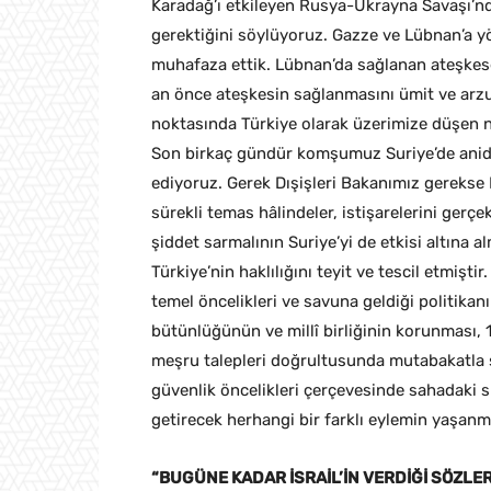
Karadağ’ı etkileyen Rusya-Ukrayna Savaşı’nda
gerektiğini söylüyoruz. Gazze ve Lübnan’a yön
muhafaza ettik. Lübnan’da sağlanan ateşkese
an önce ateşkesin sağlanmasını ümit ve arz
noktasında Türkiye olarak üzerimize düşen 
Son birkaç gündür komşumuz Suriye’de anide
ediyoruz. Gerek Dışişleri Bakanımız gerekse 
sürekli temas hâlindeler, istişarelerini gerçe
şiddet sarmalının Suriye’yi de etkisi altına 
Türkiye’nin haklılığını teyit ve tescil etmişti
temel öncelikleri ve savuna geldiği politikanı
bütünlüğünün ve millî birliğinin korunması, 1
meşru talepleri doğrultusunda mutabakatla 
güvenlik öncelikleri çerçevesinde sahadaki sü
getirecek herhangi bir farklı eylemin yaşanm
“BUGÜNE KADAR İSRAİL’İN VERDİĞİ SÖZL