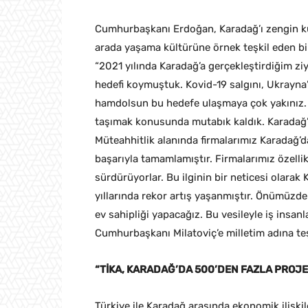
Cumhurbaşkanı Erdoğan, Karadağ’ı zengin kül
arada yaşama kültürüne örnek teşkil eden bir 
“2021 yılında Karadağ’a gerçekleştirdiğim zi
hedefi koymuştuk. Kovid-19 salgını, Ukrayna
hamdolsun bu hedefe ulaşmaya çok yakınız. 
taşımak konusunda mutabık kaldık. Karadağ’a
Müteahhitlik alanında firmalarımız Karadağ’d
başarıyla tamamlamıştır. Firmalarımız özellikl
sürdürüyorlar. Bu ilginin bir neticesi olara
yıllarında rekor artış yaşanmıştır. Önümüz
ev sahipliği yapacağız. Bu vesileyle iş insan
Cumhurbaşkanı Milatoviç’e milletim adına te
“TİKA, KARADAĞ’DA 500’DEN FAZLA PROJE
Türkiye ile Karadağ arasında ekonomik ilişkil