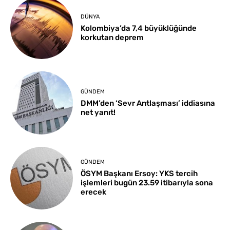
DÜNYA
Kolombiya’da 7,4 büyüklüğünde
korkutan deprem
GÜNDEM
DMM’den ‘Sevr Antlaşması’ iddiasına
net yanıt!
GÜNDEM
ÖSYM Başkanı Ersoy: YKS tercih
işlemleri bugün 23.59 itibarıyla sona
erecek