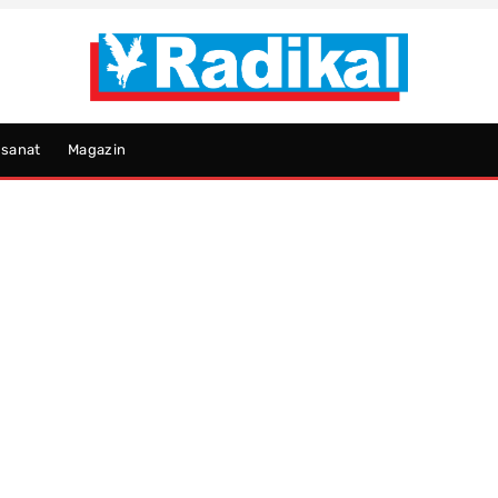
psanat
Magazin