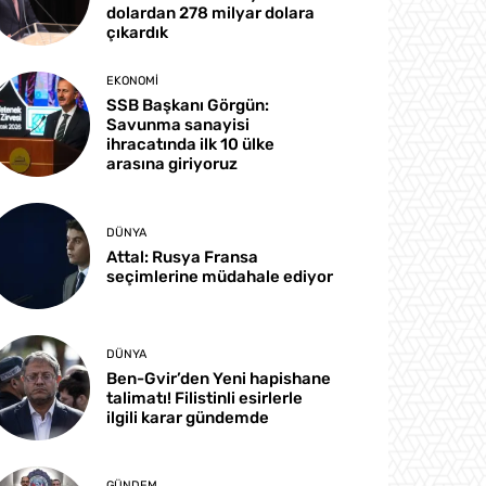
dolardan 278 milyar dolara
çıkardık
EKONOMI
SSB Başkanı Görgün:
Savunma sanayisi
ihracatında ilk 10 ülke
arasına giriyoruz
DÜNYA
Attal: Rusya Fransa
seçimlerine müdahale ediyor
DÜNYA
Ben-Gvir’den Yeni hapishane
talimatı! Filistinli esirlerle
ilgili karar gündemde
GÜNDEM