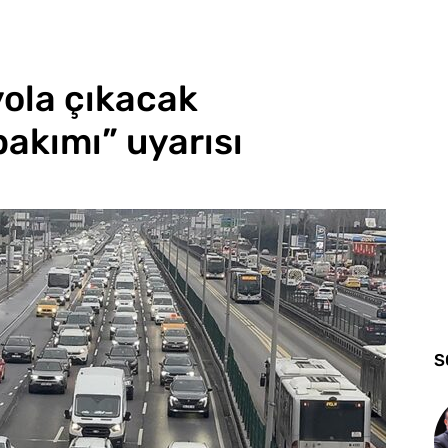
yola çıkacak
bakımı” uyarısı
S