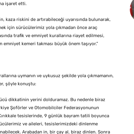
 işaret etti.
in, kaza riskini de artırabileceği uyarısında bulunarak,
rmek için sürücülerimiz yola çıkmadan önce araç
ında trafik ve emniyet kurallarına riayet edilmesi,
ın emniyet kemeri takması büyük önem taşıyor.”
kurallarına uymanın ve uykusuz şekilde yola çıkmamanın,
er, şöyle konuştu:
sürücü dikkatinin yerini dolduramaz. Bu nedenle biraz
rkiye Şoförler ve Otomobilciler Federasyonunun
 Kırıkkale tesislerinde, 9 günlük bayram tatili boyunca
ücülerimiz ve aileleri, tesislerimizdeki dinlenme
nabilecek. Arabadan in, bir çay al, biraz dinlen. Sonra