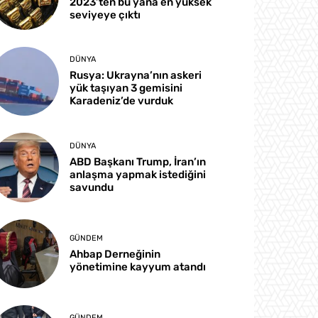
2023’ten bu yana en yüksek
seviyeye çıktı
DÜNYA
Rusya: Ukrayna’nın askeri
yük taşıyan 3 gemisini
Karadeniz’de vurduk
DÜNYA
ABD Başkanı Trump, İran’ın
anlaşma yapmak istediğini
savundu
GÜNDEM
Ahbap Derneğinin
yönetimine kayyum atandı
GÜNDEM