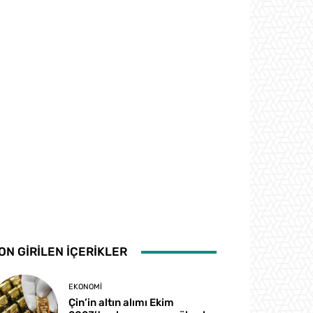
ON GİRİLEN İÇERİKLER
EKONOMI
Çin’in altın alımı Ekim