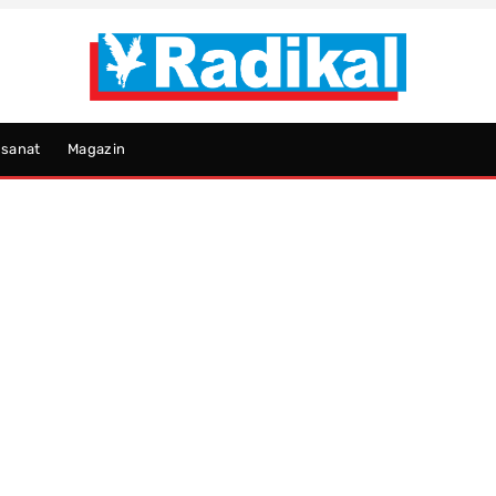
psanat
Magazin