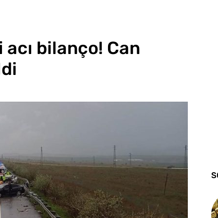
 acı bilanço! Can
ldi
S