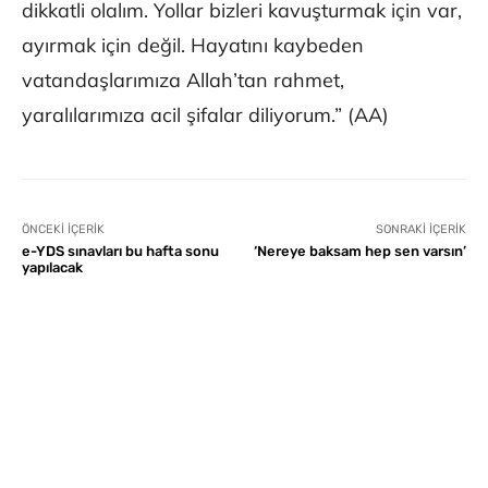
dikkatli olalım. Yollar bizleri kavuşturmak için var,
ayırmak için değil. Hayatını kaybeden
vatandaşlarımıza Allah’tan rahmet,
yaralılarımıza acil şifalar diliyorum.” (AA)
ÖNCEKI İÇERIK
SONRAKI İÇERIK
e-YDS sınavları bu hafta sonu
‘Nereye baksam hep sen varsın’
yapılacak