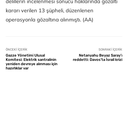
delillerin incelenmesi sonucu haklarında gözaltı
kararı verilen 13 şüpheli, düzenlenen
operasyonla gözaltına alınmıştı. (AA)
ÖNCEKI İÇERIK
SONRAKI İÇERIK
Gazze Yönetimi Ulusal
Netanyahu Beyaz Saray’ı
Komitesi: Elektrik santralinin
reddetti: Davos’ta İsrail krizi
yeniden devreye alınması için
hazırlıklar var