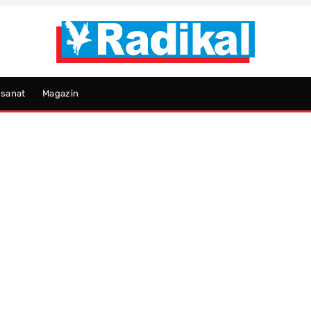
psanat
Magazin