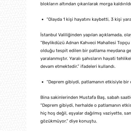
blokların altından çıkarılarak morga kaldırıldı
“Olayda 1 kişi hayatını kaybetti, 3 kişi yar
İstanbul Valiliğinden yapılan açıklamada, ola
“Beylikdüzü Adnan Kahveci Mahallesi Topçu 
olduğu tespit edilen bir patlama meydana gelm
yaralanmıştır. Yaralı şahısların hayati tehlik
devam etmektedir.” ifadeleri kullandı.
“Deprem gibiydi, patlamanın etkisiyle bir 
Bina sakinlerinden Mustafa Baş, sabah saatle
“Deprem gibiydi, herhalde o patlamanın etkisi
hiç hoş değil, eşyalar dağılmış vaziyette, san
gözükmüyor.” diye konuştu.