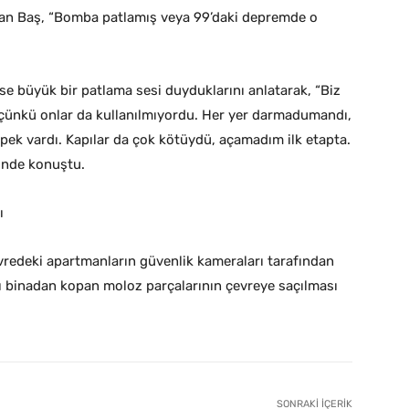
tan Baş, “Bomba patlamış veya 99’daki depremde o
ise büyük bir patlama sesi duyduklarını anlatarak, “Biz
 çünkü onlar da kullanılmıyordu. Her yer darmadumandı,
köpek vardı. Kapılar da çok kötüydü, açamadım ilk etapta.
linde konuştu.
ı
redeki apartmanların güvenlik kameraları tarafından
ı binadan kopan moloz parçalarının çevreye saçılması
SONRAKI İÇERIK