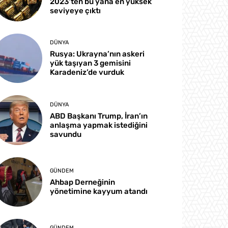
2023’ten bu yana en yüksek
seviyeye çıktı
DÜNYA
Rusya: Ukrayna’nın askeri
yük taşıyan 3 gemisini
Karadeniz’de vurduk
DÜNYA
ABD Başkanı Trump, İran’ın
anlaşma yapmak istediğini
savundu
GÜNDEM
Ahbap Derneğinin
yönetimine kayyum atandı
GÜNDEM