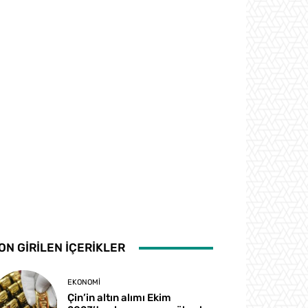
ON GİRİLEN İÇERİKLER
EKONOMI
Çin’in altın alımı Ekim