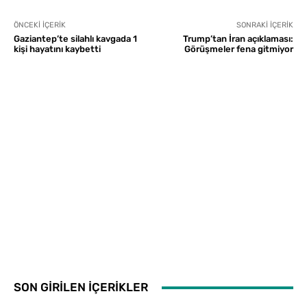
ÖNCEKI İÇERIK
SONRAKI İÇERIK
Gaziantep’te silahlı kavgada 1
Trump’tan İran açıklaması:
kişi hayatını kaybetti
Görüşmeler fena gitmiyor
SON GİRİLEN İÇERİKLER