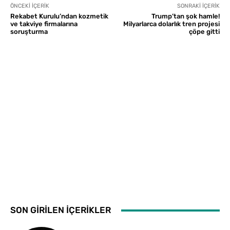
ÖNCEKI İÇERIK
SONRAKI İÇERIK
Rekabet Kurulu’ndan kozmetik
Trump’tan şok hamle!
ve takviye firmalarına
Milyarlarca dolarlık tren projesi
soruşturma
çöpe gitti
SON GİRİLEN İÇERİKLER