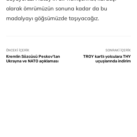
olarak ömrümüzün sonuna kadar da bu
madalyayı göğsümüzde taşıyacağız.
ÖNCEKI İÇERIK
SONRAKI İÇERIK
Kremlin Sözcüsü Peskov’tan
TROY kartlı yolculara THY
Ukrayna ve NATO açıklaması
uçuşlarında indirim