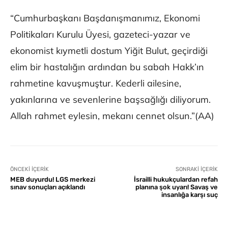
“Cumhurbaşkanı Başdanışmanımız, Ekonomi
Politikaları Kurulu Üyesi, gazeteci-yazar ve
ekonomist kıymetli dostum Yiğit Bulut, geçirdiği
elim bir hastalığın ardından bu sabah Hakk’ın
rahmetine kavuşmuştur. Kederli ailesine,
yakınlarına ve sevenlerine başsağlığı diliyorum.
Allah rahmet eylesin, mekanı cennet olsun.”(AA)
ÖNCEKI İÇERIK
SONRAKI İÇERIK
MEB duyurdu! LGS merkezi
İsrailli hukukçulardan refah
sınav sonuçları açıklandı
planına şok uyarı! Savaş ve
insanlığa karşı suç