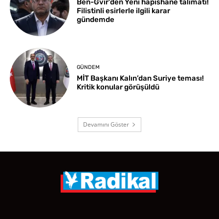
Ben-Gvir’den Yeni hapishane talimatı!
Filistinli esirlerle ilgili karar
gündemde
GÜNDEM
MİT Başkanı Kalın’dan Suriye teması!
Kritik konular görüşüldü
Devamını Göster