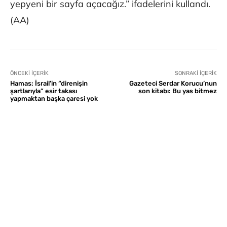
yepyeni bir sayfa açacağız.” ifadelerini kullandı.
(AA)
ÖNCEKI İÇERIK
SONRAKI İÇERIK
Hamas: İsrail’in “direnişin
Gazeteci Serdar Korucu’nun
şartlarıyla” esir takası
son kitabı: Bu yas bitmez
yapmaktan başka çaresi yok