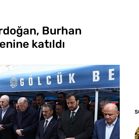
rdoğan, Burhan
enine katıldı
S