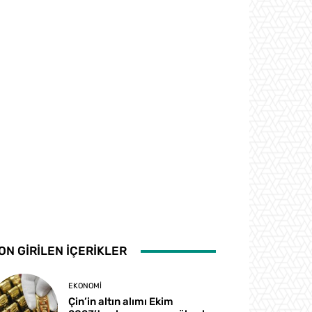
ON GİRİLEN İÇERİKLER
EKONOMI
Çin’in altın alımı Ekim