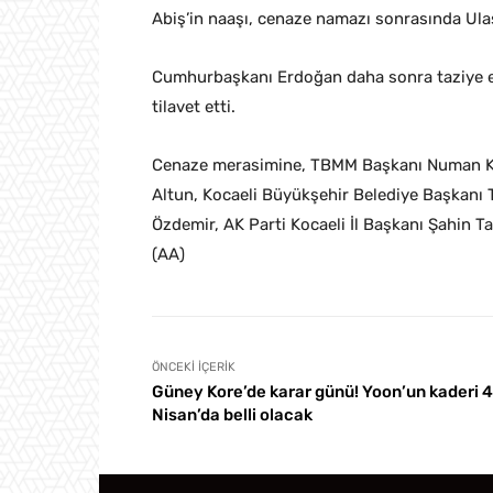
Abiş’in naaşı, cenaze namazı sonrasında Ulaş
Cumhurbaşkanı Erdoğan daha sonra taziye evin
tilavet etti.
Cenaze merasimine, TBMM Başkanı Numan Kur
Altun, Kocaeli Büyükşehir Belediye Başkanı T
Özdemir, AK Parti Kocaeli İl Başkanı Şahin Talus
(AA)
ÖNCEKI İÇERIK
Güney Kore’de karar günü! Yoon’un kaderi 4
Nisan’da belli olacak