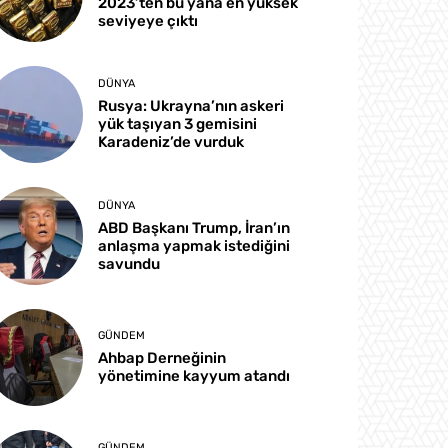
2023’ten bu yana en yüksek
seviyeye çıktı
DÜNYA
Rusya: Ukrayna’nın askeri
yük taşıyan 3 gemisini
Karadeniz’de vurduk
DÜNYA
ABD Başkanı Trump, İran’ın
anlaşma yapmak istediğini
savundu
GÜNDEM
Ahbap Derneğinin
yönetimine kayyum atandı
GÜNDEM