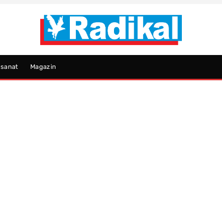
psanat
Magazin