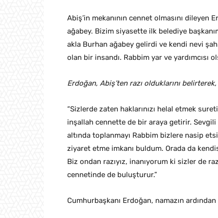
Abiş’in mekanının cennet olmasını dileyen E
ağabey. Bizim siyasette ilk belediye başkanı
akla Burhan ağabey gelirdi ve kendi nevi şa
olan bir insandı. Rabbim yar ve yardımcısı ols
Erdoğan, Abiş’ten razı olduklarını belirterek,
“Sizlerde zaten haklarınızı helal etmek sure
inşallah cennette de bir araya getirir. Sevg
altında toplanmayı Rabbim bizlere nasip etsi
ziyaret etme imkanı buldum. Orada da kendisin
Biz ondan razıyız, inanıyorum ki sizler de raz
cennetinde de buluşturur.”
Cumhurbaşkanı Erdoğan, namazın ardından A