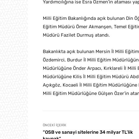
Yardımcılığına ise Esra Özmen’in ataması yap
Milli Eğitim Bakanlığında açık bulunan Din Öğ
Eğitim Müdürü Ömer Akmanşen, Temel Eğitim G
Müdürü Fazilet Durmuş atandı.
Bakanlıkta açık bulunan Mersin İl Milli Eği
Özdemirci, Burdur İl Milli Eğitim Müdürlüğü
Müdürlüğüne Önder Arpacı, Kırklareli İl Milli
Müdürlüğüne Kilis İl Milli Eğitim Müdürü Abdu
Açıkgöz, Kocaeli İl Milli Eğitim Müdürlüğüne
Milli Eğitim Müdürlüğüne Gülşen Özer’in atam
ÖNCEKI İÇERIK
“OSB ve sanayi sitelerine 34 milyar TL’lik
kaynak”