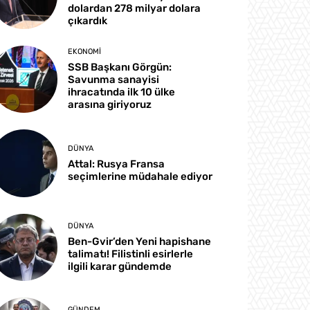
dolardan 278 milyar dolara
çıkardık
EKONOMI
SSB Başkanı Görgün:
Savunma sanayisi
ihracatında ilk 10 ülke
arasına giriyoruz
DÜNYA
Attal: Rusya Fransa
seçimlerine müdahale ediyor
DÜNYA
Ben-Gvir’den Yeni hapishane
talimatı! Filistinli esirlerle
ilgili karar gündemde
GÜNDEM