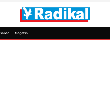
psanat
Magazin