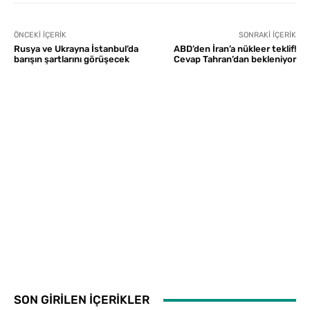
ÖNCEKI İÇERIK
SONRAKI İÇERIK
Rusya ve Ukrayna İstanbul’da
ABD’den İran’a nükleer teklif!
barışın şartlarını görüşecek
Cevap Tahran’dan bekleniyor
SON GİRİLEN İÇERİKLER