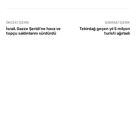
ÖNCEKI İÇERIK
SONRAKI İÇERIK
İsrail, Gazze Şeridi’ne hava ve
Tekirdağ geçen yıl 5 milyon
topçu saldırılarını sürdürdü
turisti ağırladı