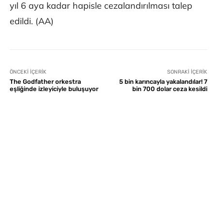
yıl 6 aya kadar hapisle cezalandırılması talep
edildi. (AA)
ÖNCEKI İÇERIK
SONRAKI İÇERIK
The Godfather orkestra
5 bin karıncayla yakalandılar! 7
eşliğinde izleyiciyle buluşuyor
bin 700 dolar ceza kesildi