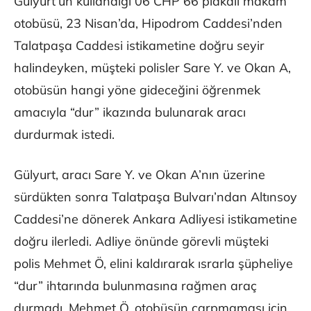
Gülyurt’un kullandığı 06 CHP 66 plakalı makam
otobüsü, 23 Nisan’da, Hipodrom Caddesi’nden
Talatpaşa Caddesi istikametine doğru seyir
halindeyken, müşteki polisler Sare Y. ve Okan A,
otobüsün hangi yöne gideceğini öğrenmek
amacıyla “dur” ikazında bulunarak aracı
durdurmak istedi.
Gülyurt, aracı Sare Y. ve Okan A’nın üzerine
sürdükten sonra Talatpaşa Bulvarı’ndan Altınsoy
Caddesi’ne dönerek Ankara Adliyesi istikametine
doğru ilerledi. Adliye önünde görevli müşteki
polis Mehmet Ö, elini kaldırarak ısrarla şüpheliye
“dur” ihtarında bulunmasına rağmen araç
durmadı. Mehmet Ö, otobüsün çarpmaması için