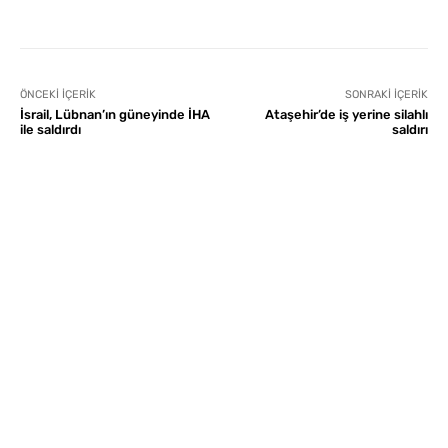
ÖNCEKI İÇERIK
SONRAKI İÇERIK
İsrail, Lübnan’ın güneyinde İHA
Ataşehir’de iş yerine silahlı
ile saldırdı
saldırı