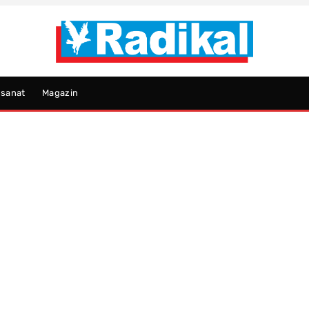
psanat
Magazin