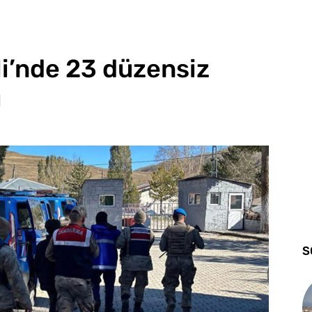
li’nde 23 düzensiz
ı
S