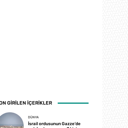
ON GİRİLEN İÇERİKLER
DÜNYA
İsrail ordusunun Gazze’de