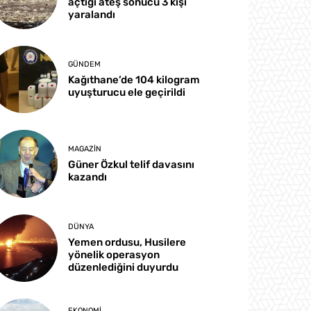
açtığı ateş sonucu 3 kişi
yaralandı
GÜNDEM
Kağıthane’de 104 kilogram
uyuşturucu ele geçirildi
MAGAZIN
Güner Özkul telif davasını
kazandı
DÜNYA
Yemen ordusu, Husilere
yönelik operasyon
düzenlediğini duyurdu
EKONOMI