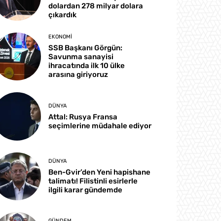
dolardan 278 milyar dolara
çıkardık
EKONOMI
SSB Başkanı Görgün:
Savunma sanayisi
ihracatında ilk 10 ülke
arasına giriyoruz
DÜNYA
Attal: Rusya Fransa
seçimlerine müdahale ediyor
DÜNYA
Ben-Gvir’den Yeni hapishane
talimatı! Filistinli esirlerle
ilgili karar gündemde
GÜNDEM