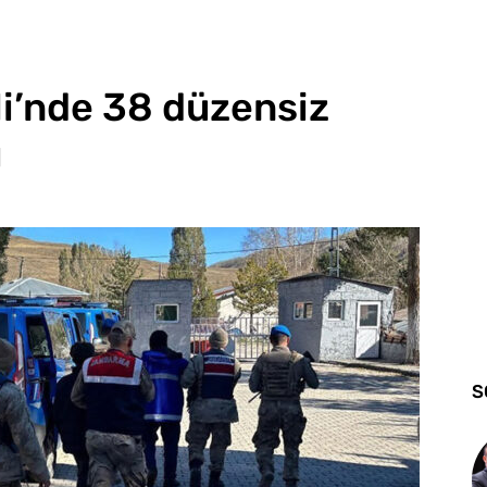
li’nde 38 düzensiz
ı
S