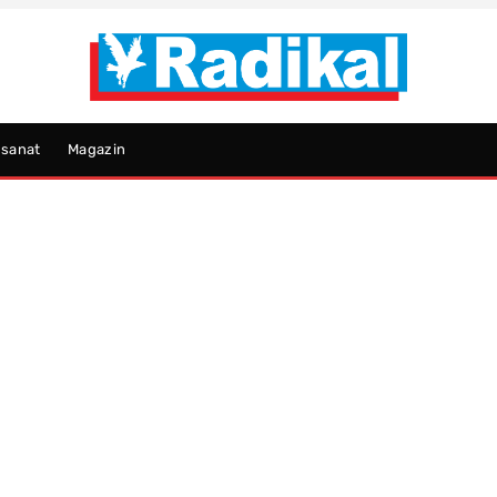
psanat
Magazin