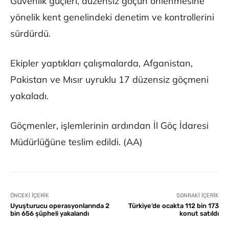
Güvenlik güçleri, düzensiz göçün önlenmesine
yönelik kent genelindeki denetim ve kontrollerini
sürdürdü.
Ekipler yaptıkları çalışmalarda, Afganistan,
Pakistan ve Mısır uyruklu 17 düzensiz göçmeni
yakaladı.
Göçmenler, işlemlerinin ardından İl Göç İdaresi
Müdürlüğüne teslim edildi. (AA)
ÖNCEKI İÇERIK
SONRAKI İÇERIK
Uyuşturucu operasyonlarında 2
Türkiye’de ocakta 112 bin 173
bin 656 şüpheli yakalandı
konut satıldı