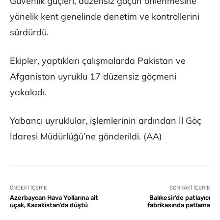
Güvenlik güçleri, düzensiz göçün önlenmesine
yönelik kent genelinde denetim ve kontrollerini
sürdürdü.
Ekipler, yaptıkları çalışmalarda Pakistan ve
Afganistan uyruklu 17 düzensiz göçmeni
yakaladı.
Yabancı uyruklular, işlemlerinin ardından İl Göç
İdaresi Müdürlüğü’ne gönderildi. (AA)
ÖNCEKI İÇERIK
SONRAKI İÇERIK
Azerbaycan Hava Yollarına ait
Balıkesir’de patlayıcı
uçak, Kazakistan’da düştü
fabrikasında patlama