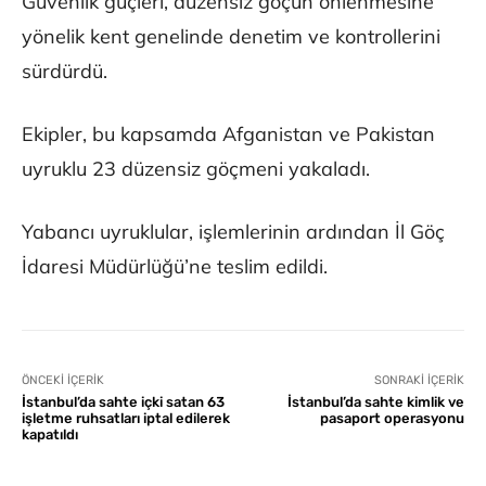
Güvenlik güçleri, düzensiz göçün önlenmesine
yönelik kent genelinde denetim ve kontrollerini
sürdürdü.
Ekipler, bu kapsamda Afganistan ve Pakistan
uyruklu 23 düzensiz göçmeni yakaladı.
Yabancı uyruklular, işlemlerinin ardından İl Göç
İdaresi Müdürlüğü’ne teslim edildi.
ÖNCEKI İÇERIK
SONRAKI İÇERIK
İstanbul’da sahte içki satan 63
İstanbul’da sahte kimlik ve
işletme ruhsatları iptal edilerek
pasaport operasyonu
kapatıldı