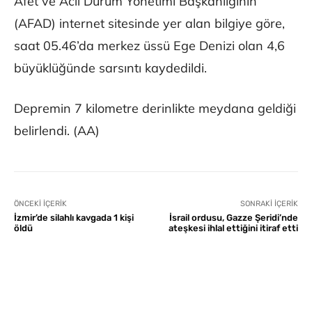
Afet ve Acil Durum Yönetimi Başkanlığının
(AFAD) internet sitesinde yer alan bilgiye göre,
saat 05.46’da merkez üssü Ege Denizi olan 4,6
büyüklüğünde sarsıntı kaydedildi.
Depremin 7 kilometre derinlikte meydana geldiği
belirlendi. (AA)
ÖNCEKI İÇERIK
SONRAKI İÇERIK
İzmir’de silahlı kavgada 1 kişi
İsrail ordusu, Gazze Şeridi’nde
öldü
ateşkesi ihlal ettiğini itiraf etti