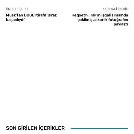
ÖNCEKI İÇERIK
SONRAKI İÇERIK
Musk’tan DOGE itirafı! ‘Biraz
Hegseth, Irak’ın işgali sırasında
başarılıydı’
çekilmiş askerlik fotoğrafını
paylaştı
SON GİRİLEN İÇERİKLER