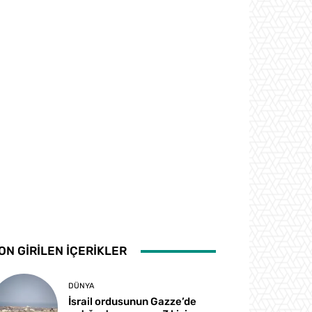
ON GİRİLEN İÇERİKLER
DÜNYA
İsrail ordusunun Gazze’de