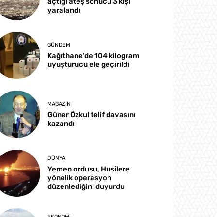
açtığı ateş sonucu 3 kişi
yaralandı
GÜNDEM
Kağıthane’de 104 kilogram
uyuşturucu ele geçirildi
MAGAZIN
Güner Özkul telif davasını
kazandı
DÜNYA
Yemen ordusu, Husilere
yönelik operasyon
düzenlediğini duyurdu
EKONOMI