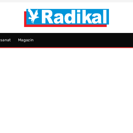
psanat
Magazin