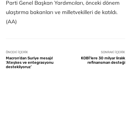
Parti Genel Başkan Yardımcıları, önceki dönem
ulaştırma bakanları ve milletvekilleri de katıldı.
(AA)
ÖNCEKI İÇERIK
SONRAKI İÇERIK
Macron’dan Suriye mesajı!
KOBİ’lere 30 milyar liralık
‘Ateşkes ve entegrasyonu
refinansman desteği
destekliyoruz’