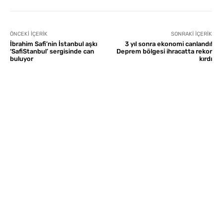
ÖNCEKI İÇERIK
SONRAKI İÇERIK
İbrahim Safi’nin İstanbul aşkı
3 yıl sonra ekonomi canlandı!
‘SafiStanbul’ sergisinde can
Deprem bölgesi ihracatta rekor
buluyor
kırdı