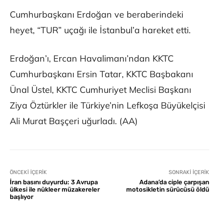
Cumhurbaşkanı Erdoğan ve beraberindeki
heyet, “TUR” uçağı ile İstanbul’a hareket etti.
Erdoğan’ı, Ercan Havalimanı’ndan KKTC
Cumhurbaşkanı Ersin Tatar, KKTC Başbakanı
Ünal Üstel, KKTC Cumhuriyet Meclisi Başkanı
Ziya Öztürkler ile Türkiye’nin Lefkoşa Büyükelçisi
Ali Murat Başçeri uğurladı. (AA)
ÖNCEKI İÇERIK
SONRAKI İÇERIK
İran basını duyurdu: 3 Avrupa
Adana’da ciple çarpışan
ülkesi ile nükleer müzakereler
motosikletin sürücüsü öldü
başlıyor