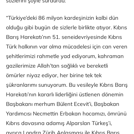
sözlerini şöyle sürdürdü:
“Türkiye’deki 86 milyon kardeşinizin kalbi dün
olduğu gibi bugün de sizlerle birlikte atıyor. Kıbrıs
Barış Harekatı’nın 51. seneidevriyesinde Kıbrıs
Türk halkının var olma mücadelesi için can veren
şehitlerimizi rahmetle yad ediyorum, kahraman
gazilerimize Allah’tan sağlıklı ve bereketli
ömürler niyaz ediyor, her birine tek tek
şükranlarımı sunuyorum. Bu vesileyle Kıbrıs Barış
Harekatı’nın kararlı liderliğini üstlenen dönemin
Başbakanı merhum Bülent Ecevit’i, Başbakan
Yardımcısı Necmettin Erbakan hocamızı, ömrünü
Kıbrıs davasına adamış Alparslan Türkeş’i,
ayrıca Londra Zürih Anlaşması ile Kıbrıs Barış