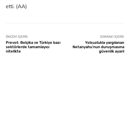
etti. (AA)
ÖNCEKI İÇERIK
SONRAKI İÇERIK
Prevot: Belçika ve Türkiye bazı
Yolsuzlukla yargılanan
sektörlerde tamamlayıcı
Netanyahu’nun duruşmasına
nitelikte
güvenlik ayarı!