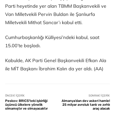
Parti heyetinde yer alan TBMM Başkanvekili ve
Van Milletvekili Pervin Buldan ile Şanlıurfa
Milletvekili Mithat Sancar’ı kabul etti.
Cumhurbaşkanlığı Külliyesi’ndeki kabul, saat
15.00’te başladı.
Kabulde, AK Parti Genel Başkanvekili Efkan Ala
ile MİT Başkanı İbrahim Kalın da yer aldı. (AA)
ÖNCEKI İÇERIK
SONRAKI İÇERIK
Peskov: BRICS’teki işbirliği
Almanya’dan dev askeri hamle!
üçüncü ülkelere yönelik
25 milyar avroluk tank ve zırhlı
olmamıştır ve olmayacaktır
araç alacak