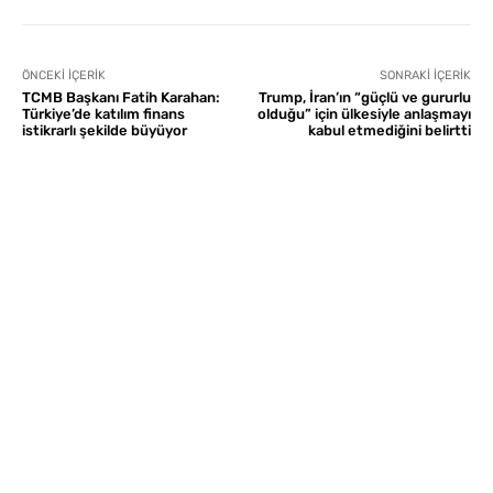
ÖNCEKI İÇERIK
SONRAKI İÇERIK
TCMB Başkanı Fatih Karahan:
Trump, İran’ın “güçlü ve gururlu
Türkiye’de katılım finans
olduğu” için ülkesiyle anlaşmayı
istikrarlı şekilde büyüyor
kabul etmediğini belirtti