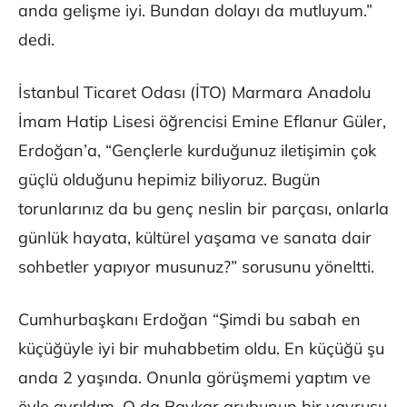
anda gelişme iyi. Bundan dolayı da mutluyum.”
dedi.
İstanbul Ticaret Odası (İTO) Marmara Anadolu
İmam Hatip Lisesi öğrencisi Emine Eflanur Güler,
Erdoğan’a, “Gençlerle kurduğunuz iletişimin çok
güçlü olduğunu hepimiz biliyoruz. Bugün
torunlarınız da bu genç neslin bir parçası, onlarla
günlük hayata, kültürel yaşama ve sanata dair
sohbetler yapıyor musunuz?” sorusunu yöneltti.
Cumhurbaşkanı Erdoğan “Şimdi bu sabah en
küçüğüyle iyi bir muhabbetim oldu. En küçüğü şu
anda 2 yaşında. Onunla görüşmemi yaptım ve
öyle ayrıldım. O da Baykar grubunun bir yavrusu