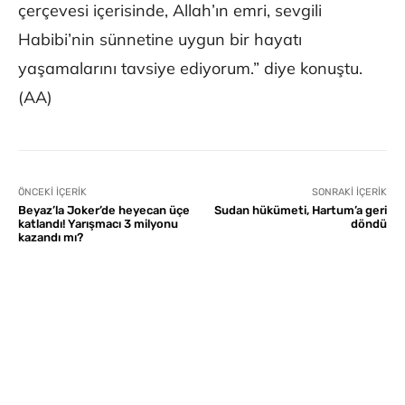
çerçevesi içerisinde, Allah’ın emri, sevgili
Habibi’nin sünnetine uygun bir hayatı
yaşamalarını tavsiye ediyorum.” diye konuştu.
(AA)
ÖNCEKI İÇERIK
SONRAKI İÇERIK
Beyaz’la Joker’de heyecan üçe
Sudan hükümeti, Hartum’a geri
katlandı! Yarışmacı 3 milyonu
döndü
kazandı mı?